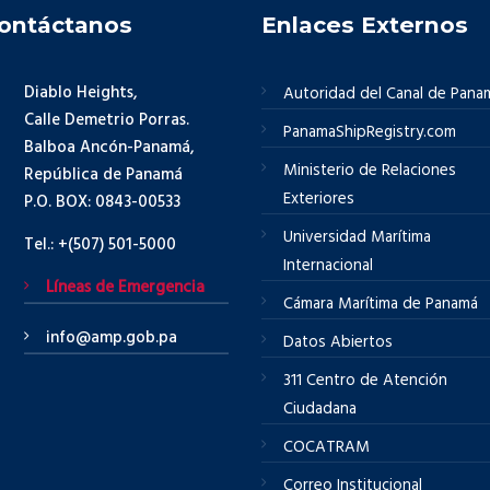
ontáctanos
Enlaces Externos
Diablo Heights,
Autoridad del Canal de Pana
Calle Demetrio Porras.
PanamaShipRegistry.com
Balboa Ancón-Panamá,
Ministerio de Relaciones
República de Panamá
Exteriores
P.O. BOX: 0843-00533
Universidad Marítima
Tel.: +(507) 501-5000
Internacional
Líneas de Emergencia
Cámara Marítima de Panamá
info@amp.gob.pa
Datos Abiertos
311 Centro de Atención
Ciudadana
COCATRAM
Correo Institucional