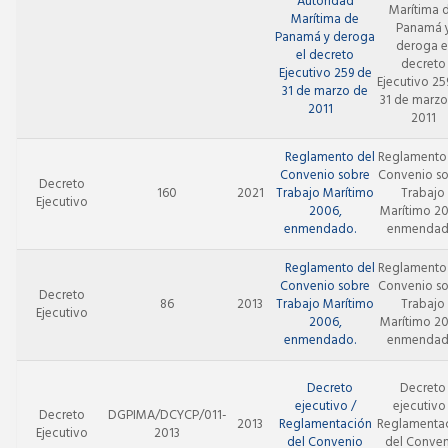
Autoridad
Marítima 
Marítima de
Panamá 
Panamá y deroga
deroga e
el decreto
decreto
Ejecutivo 259 de
Ejecutivo 25
31 de marzo de
31 de marzo
2011
2011
Reglamento del
Reglamento
Convenio sobre
Convenio s
Decreto
160
2021
Trabajo Marítimo
Trabajo
Ejecutivo
2006,
Marítimo 2
enmendado.
enmendad
Reglamento del
Reglamento
Convenio sobre
Convenio s
Decreto
86
2013
Trabajo Marítimo
Trabajo
Ejecutivo
2006,
Marítimo 2
enmendado.
enmendad
Decreto
Decreto
ejecutivo /
ejecutivo
Decreto
DGPIMA/DCYCP/011-
2013
Reglamentación
Reglamenta
Ejecutivo
2013
del Convenio
del Conve