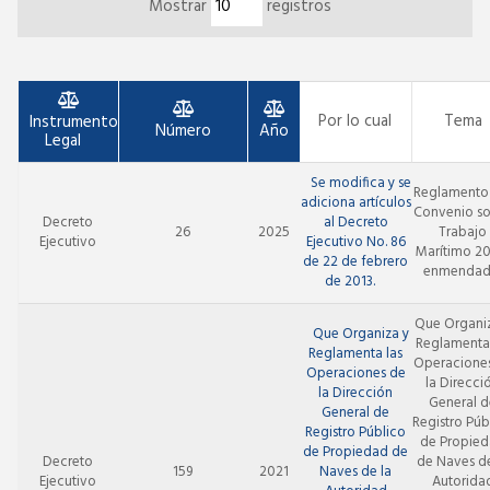
Mostrar
registros
Por lo cual
Tema
Instrumento
Número
Año
Legal
Se modifica y se
Reglamento
adiciona artículos
Convenio s
Decreto
al Decreto
26
2025
Trabajo
Ejecutivo
Ejecutivo No. 86
Marítimo 2
de 22 de febrero
enmendad
de 2013.
Que Organi
Que Organiza y
Reglamenta 
Reglamenta las
Operacione
Operaciones de
la Direcci
la Dirección
General d
General de
Registro Púb
Registro Público
de Propie
de Propiedad de
Decreto
de Naves de
159
2021
Naves de la
Ejecutivo
Autorida