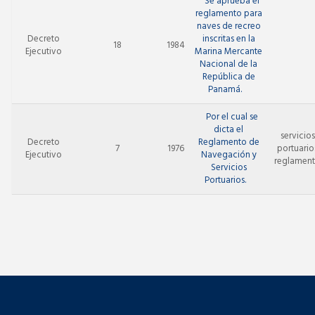
Se aprueba el
reglamento para
naves de recreo
Decreto
inscritas en la
18
1984
Ejecutivo
Marina Mercante
Nacional de la
República de
Panamá.
Por el cual se
dicta el
servicios
Decreto
Reglamento de
7
1976
portuario
Ejecutivo
Navegación y
reglamen
Servicios
Portuarios.