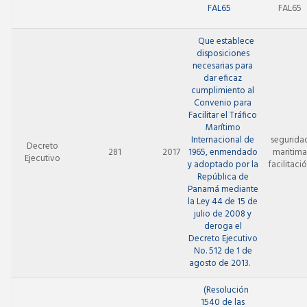
FAL65
FAL65
Que establece
disposiciones
necesarias para
dar eficaz
cumplimiento al
Convenio para
Facilitar el Tráfico
Marítimo
Internacional de
segurida
Decreto
281
2017
1965, enmendado
maritim
Ejecutivo
y adoptado por la
facilitaci
República de
Panamá mediante
la Ley 44 de 15 de
julio de 2008 y
deroga el
Decreto Ejecutivo
No. 512 de 1 de
agosto de 2013.
(Resolución
1540 de las