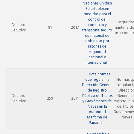
Naciones Unidas)
Se establecen
medidas para el
control del
segurida
Decreto
comercio y
81
2017
maritima d
Ejecutivo
transporte seguro
uso comer
de material de
doble uso por
razones de
seguridad
nacional e
internacional
Dicta normas
que regulan la
Normas q
Dirección General
regulan l
de Registro
Direcció
Decreto
Público de Títulos
General d
259
2011
Ejecutivo
y Gravámenes de
Registro Púb
Naves en la
de Títulos
Autoridad
Gravámenes
Marítima de
Naves
Panamá