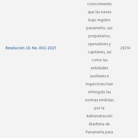
conocimiento
que las naves
bajo registro
panameño, sus
propietarios,
operadores y
Resolución J.D. No. 002-2021
29214
capitanes, así
como las
entidades
auxiliares e
inspectores han
infringido las
normas emitidas
por la
Administración
Marítima de
Panameña para