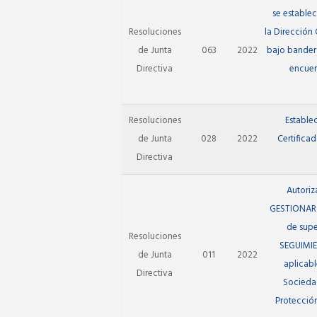
se estable
Resoluciones
la Dirección 
de Junta
063
2022
bajo bander
Directiva
encuen
Resoluciones
Estable
de Junta
028
2022
Certifica
Directiva
Autoriz
GESTIONAR e
de supe
Resoluciones
SEGUIMIE
de Junta
011
2022
aplicabl
Directiva
Sociedad
Protecció