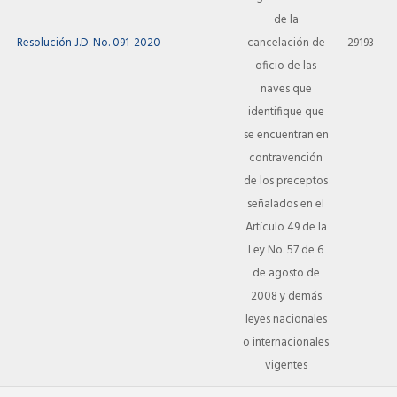
de la
Resolución J.D. No. 091-2020
cancelación de
29193
oficio de las
naves que
identifique que
se encuentran en
contravención
de los preceptos
señalados en el
Artículo 49 de la
Ley No. 57 de 6
de agosto de
2008 y demás
leyes nacionales
o internacionales
vigentes