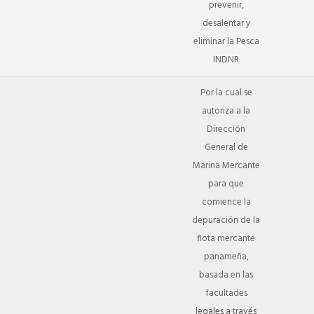
prevenir,
desalentar y
eliminar la Pesca
INDNR
Por la cual se
autoriza a la
Dirección
General de
Marina Mercante
para que
comience la
depuración de la
flota mercante
panameña,
basada en las
facultades
legales a través