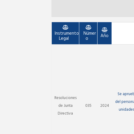
Instrumento
Númer
Año
Legal
o
Se aprueb
Resoluciones
del persona
de Junta
035
2024
unidades
Directiva