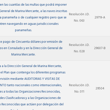
cen las cuantías de las multas que podrá imponer
General de Marina Mercante, a las naves inscritas
Resolución J.D.
a panameña o de cualquier registro pero que se
29719-A
No. 063
tren navegando en aguas jurisdiccionales
panameñas.
ce pago de Cincuenta dólares por emisión de
Resolución J.D.
dos en Consulado y en la Dirección General de
29607-B
No. 028
Marina Mercante.
a a la Dirección General de Marina Mercante,
l Plan que contenga los diferentes programas
rvisión mediante AUDITORIAS Y VISITAS DE
NTO tanto nacionales como internacionales,
Resolución J.D.
29504
es a todas las Organizaciones Reconocidas,
No. 011
es Clasificadoras y a las Organizaciones de
n Reconocidas que actúen por delegación del