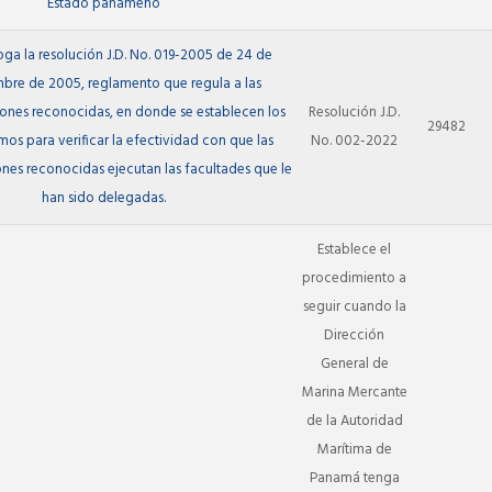
Estado panameño
oga la resolución J.D. No. 019-2005 de 24 de
bre de 2005, reglamento que regula a las
ones reconocidas, en donde se establecen los
Resolución J.D.
29482
os para verificar la efectividad con que las
No. 002-2022
nes reconocidas ejecutan las facultades que le
han sido delegadas.
Establece el
procedimiento a
seguir cuando la
Dirección
General de
Marina Mercante
de la Autoridad
Marítima de
Panamá tenga