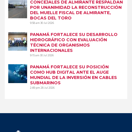
CONCEJALES DE ALMIRANTE RESPALDAN
POR UNANIMIDAD LA RECONSTRUCCIÓN
DEL MUELLE FISCAL DE ALMIRANTE,
BOCAS DEL TORO
9:58 am
30 Jul 2026
PANAMÁ FORTALECE SU DESARROLLO
HIDROGRÁFICO CON EVALUACIÓN
TÉCNICA DE ORGANISMOS
INTERNACIONALES
9:15 am
30 Jul 2026
PANAMÁ FORTALECE SU POSICIÓN
COMO HUB DIGITAL ANTE EL AUGE
MUNDIAL DE LA INVERSIÓN EN CABLES
SUBMARINOS
2:49 pm
28 Jul 2026