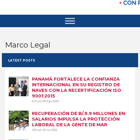
Marco Legal
LATEST POSTS
PANAMÁ FORTALECE LA CONFIANZA
INTERNACIONAL EN SU REGISTRO DE
NAVES CON LA RECERTIFICACIÓN ISO
9001:2015
9:15 am
06 Ago 2026
RECUPERACIÓN DE B/.9.9 MILLONES EN
SALARIOS IMPULSA LA PROTECCIÓN
LABORAL DE LA GENTE DE MAR
3:05 pm
30 Jul 2026