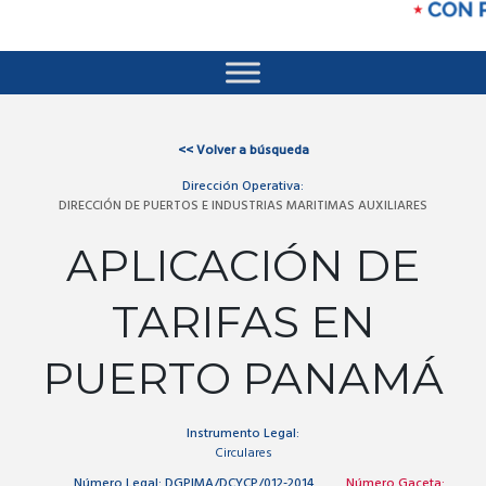
<<
Volver a búsqueda
Dirección Operativa:
DIRECCIÓN DE PUERTOS E INDUSTRIAS MARITIMAS AUXILIARES
APLICACIÓN DE
TARIFAS EN
PUERTO PANAMÁ
Instrumento Legal:
Circulares
Número Legal:
DGPIMA/DCYCP/012-2014
Número Gaceta: