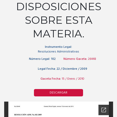
DISPOSICIONES
SOBRE ESTA
MATERIA.
Instrumento Legal:
Resoluciones Administrativas
Número Legal:
102
Número Gaceta:
26448
Legal Fecha:
22 / Diciembre / 2009
Gaceta Fecha:
15 / Enero / 2010
DESCARGAR