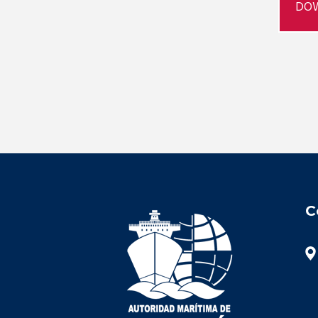
DOW
C