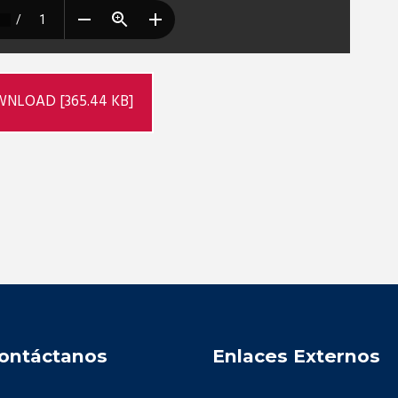
NLOAD [365.44 KB]
ontáctanos
Enlaces Externos