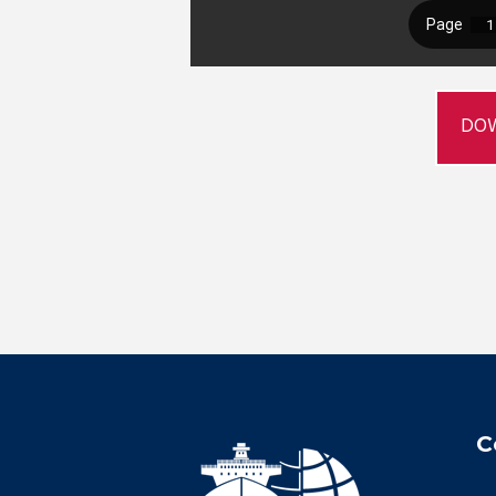
DOW
C