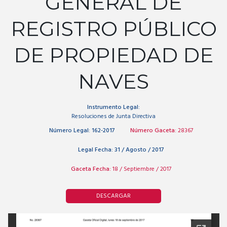
GENERAL DE
REGISTRO PÚBLICO
DE PROPIEDAD DE
NAVES
Instrumento Legal:
Resoluciones de Junta Directiva
Número Legal:
162-2017
Número Gaceta:
28367
Legal Fecha:
31 / Agosto / 2017
Gaceta Fecha:
18 / Septiembre / 2017
DESCARGAR