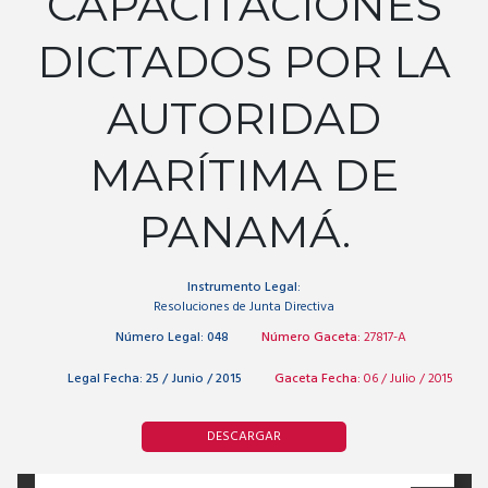
CAPACITACIONES
DICTADOS POR LA
AUTORIDAD
MARÍTIMA DE
PANAMÁ.
Instrumento Legal:
Resoluciones de Junta Directiva
Número Legal:
048
Número Gaceta:
27817-A
Legal Fecha:
25 / Junio / 2015
Gaceta Fecha:
06 / Julio / 2015
DESCARGAR