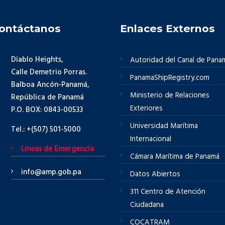
ontáctanos
Enlaces Externos
Diablo Heights,
Autoridad del Canal de Pana
Calle Demetrio Porras.
PanamaShipRegistry.com
Balboa Ancón-Panamá,
Ministerio de Relaciones
República de Panamá
Exteriores
P.O. BOX: 0843-00533
Universidad Marítima
Tel.: +(507) 501-5000
Internacional
Líneas de Emergencia
Cámara Marítima de Panamá
info@amp.gob.pa
Datos Abiertos
311 Centro de Atención
Ciudadana
COCATRAM