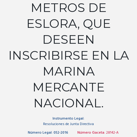
METROS DE
ESLORA, QUE
DESEEN
INSCRIBIRSE EN LA
MARINA
MERCANTE
NACIONAL.
Instrumento Legal:
Resoluciones de Junta Directiva
Número Legal:
052-2016
Número Gaceta:
28142-A