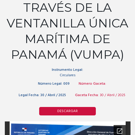
TRAVÉS DE LA
VENTANILLA ÚNICA
MARÍTIMA DE
PANAMÁ (VUMPA)
Instrumento Legal:
Circulares
Número Legal:
009
Número Gaceta:
Legal Fecha:
30 / Abril / 2025
Gaceta Fecha:
30 / Abril / 2025
DESCARGAR