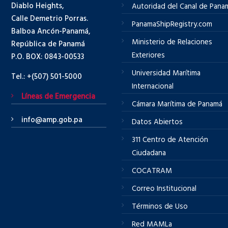
Diablo Heights,
Autoridad del Canal de Pana
Calle Demetrio Porras.
PanamaShipRegistry.com
Balboa Ancón-Panamá,
Ministerio de Relaciones
República de Panamá
Exteriores
P.O. BOX: 0843-00533
Universidad Marítima
Tel.: +(507) 501-5000
Internacional
Líneas de Emergencia
Cámara Marítima de Panamá
info@amp.gob.pa
Datos Abiertos
311 Centro de Atención
Ciudadana
COCATRAM
Correo Institucional
Términos de Uso
Red MAMLa