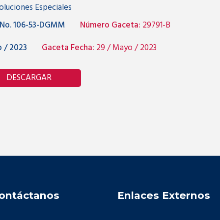
oluciones Especiales
 No. 106-53-DGMM
Número Gaceta:
29791-B
 / 2023
Gaceta Fecha:
29 / Mayo / 2023
DESCARGAR
ontáctanos
Enlaces Externos