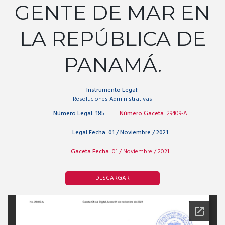
GENTE DE MAR EN
LA REPÚBLICA DE
PANAMÁ.
Instrumento Legal:
Resoluciones Administrativas
Número Legal:
185
Número Gaceta:
29409-A
Legal Fecha:
01 / Noviembre / 2021
Gaceta Fecha:
01 / Noviembre / 2021
DESCARGAR