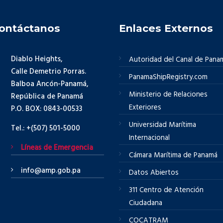
ontáctanos
Enlaces Externos
Diablo Heights,
Autoridad del Canal de Pana
Calle Demetrio Porras.
PanamaShipRegistry.com
Balboa Ancón-Panamá,
Ministerio de Relaciones
República de Panamá
Exteriores
P.O. BOX: 0843-00533
Universidad Marítima
Tel.: +(507) 501-5000
Internacional
Líneas de Emergencia
Cámara Marítima de Panamá
info@amp.gob.pa
Datos Abiertos
311 Centro de Atención
Ciudadana
COCATRAM