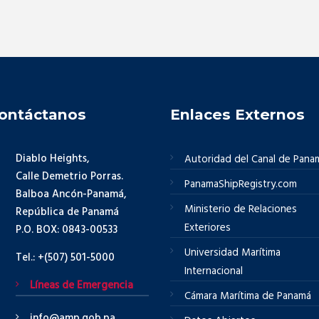
ontáctanos
Enlaces Externos
Diablo Heights,
Autoridad del Canal de Pana
Calle Demetrio Porras.
PanamaShipRegistry.com
Balboa Ancón-Panamá,
Ministerio de Relaciones
República de Panamá
Exteriores
P.O. BOX: 0843-00533
Universidad Marítima
Tel.: +(507) 501-5000
Internacional
Líneas de Emergencia
Cámara Marítima de Panamá
info@amp.gob.pa