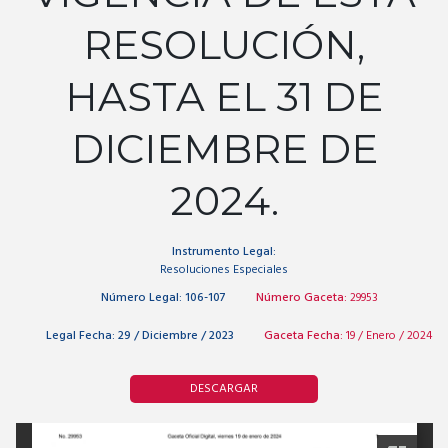
RESOLUCIÓN,
HASTA EL 31 DE
DICIEMBRE DE
2024.
Instrumento Legal:
Resoluciones Especiales
Número Legal:
106-107
Número Gaceta:
29953
Legal Fecha:
29 / Diciembre / 2023
Gaceta Fecha:
19 / Enero / 2024
DESCARGAR