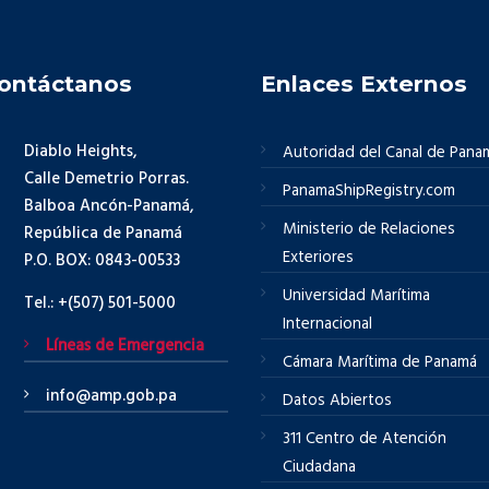
ontáctanos
Enlaces Externos
Diablo Heights,
Autoridad del Canal de Pana
Calle Demetrio Porras.
PanamaShipRegistry.com
Balboa Ancón-Panamá,
Ministerio de Relaciones
República de Panamá
Exteriores
P.O. BOX: 0843-00533
Universidad Marítima
Tel.: +(507) 501-5000
Internacional
Líneas de Emergencia
Cámara Marítima de Panamá
info@amp.gob.pa
Datos Abiertos
311 Centro de Atención
Ciudadana