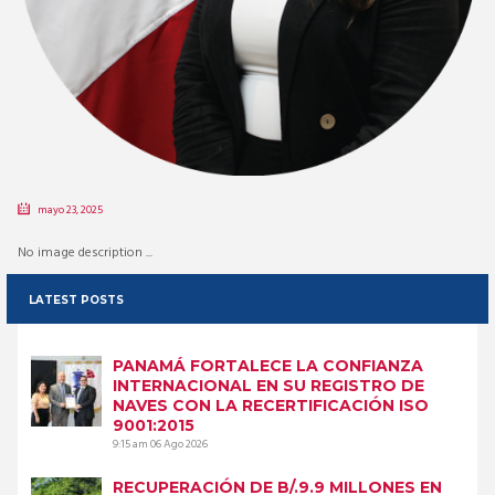
mayo 23, 2025
No image description ...
LATEST POSTS
PANAMÁ FORTALECE LA CONFIANZA
INTERNACIONAL EN SU REGISTRO DE
NAVES CON LA RECERTIFICACIÓN ISO
9001:2015
9:15 am
06 Ago 2026
RECUPERACIÓN DE B/.9.9 MILLONES EN