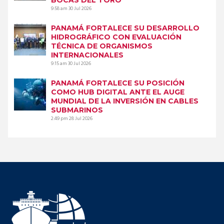
9:58 am
30 Jul 2026
PANAMÁ FORTALECE SU DESARROLLO
HIDROGRÁFICO CON EVALUACIÓN
TÉCNICA DE ORGANISMOS
INTERNACIONALES
9:15 am
30 Jul 2026
PANAMÁ FORTALECE SU POSICIÓN
COMO HUB DIGITAL ANTE EL AUGE
MUNDIAL DE LA INVERSIÓN EN CABLES
SUBMARINOS
2:49 pm
28 Jul 2026