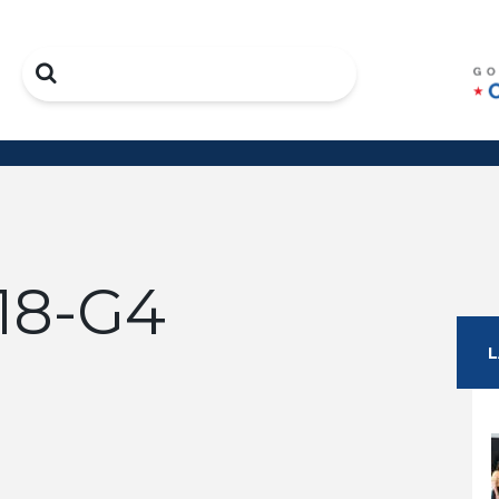
Search
-18-G4