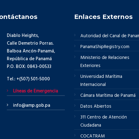
ontáctanos
Enlaces Externos
Diablo Heights,
Autoridad del Canal de Pana
Calle Demetrio Porras.
PanamaShipRegistry.com
Balboa Ancón-Panamá,
Ministerio de Relaciones
República de Panamá
Exteriores
P.O. BOX: 0843-00533
Universidad Marítima
Tel.: +(507) 501-5000
Internacional
Líneas de Emergencia
Cámara Marítima de Panamá
info@amp.gob.pa
Datos Abiertos
311 Centro de Atención
Ciudadana
COCATRAM