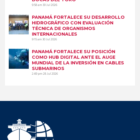
9:58 am
30 Jul 2026
PANAMÁ FORTALECE SU DESARROLLO
HIDROGRÁFICO CON EVALUACIÓN
TÉCNICA DE ORGANISMOS
INTERNACIONALES
9:15 am
30 Jul 2026
PANAMÁ FORTALECE SU POSICIÓN
COMO HUB DIGITAL ANTE EL AUGE
MUNDIAL DE LA INVERSIÓN EN CABLES
SUBMARINOS
2:49 pm
28 Jul 2026