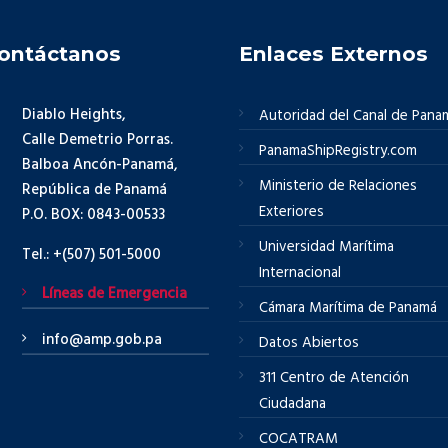
ontáctanos
Enlaces Externos
Diablo Heights,
Autoridad del Canal de Pana
Calle Demetrio Porras.
PanamaShipRegistry.com
Balboa Ancón-Panamá,
Ministerio de Relaciones
República de Panamá
Exteriores
P.O. BOX: 0843-00533
Universidad Marítima
Tel.: +(507) 501-5000
Internacional
Líneas de Emergencia
Cámara Marítima de Panamá
info@amp.gob.pa
Datos Abiertos
311 Centro de Atención
Ciudadana
COCATRAM