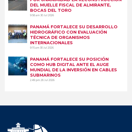
DEL MUELLE FISCAL DE ALMIRANTE,
BOCAS DEL TORO
9:58 am
30 Jul 2026
PANAMÁ FORTALECE SU DESARROLLO
HIDROGRÁFICO CON EVALUACIÓN
TÉCNICA DE ORGANISMOS
INTERNACIONALES
9:15 am
30 Jul 2026
PANAMÁ FORTALECE SU POSICIÓN
COMO HUB DIGITAL ANTE EL AUGE
MUNDIAL DE LA INVERSIÓN EN CABLES
SUBMARINOS
2:49 pm
28 Jul 2026