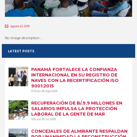
agosto 23, 2019
No image description ...
LATEST POSTS
PANAMÁ FORTALECE LA CONFIANZA
INTERNACIONAL EN SU REGISTRO DE
NAVES CON LA RECERTIFICACIÓN ISO
9001:2015
9:15 am
06 Ago 2026
RECUPERACIÓN DE B/.9.9 MILLONES EN
SALARIOS IMPULSA LA PROTECCIÓN
LABORAL DE LA GENTE DE MAR
3:05 pm
30 Jul 2026
CONCEJALES DE ALMIRANTE RESPALDAN
POR UNANIMIDAD LA RECONSTRUCCIÓN