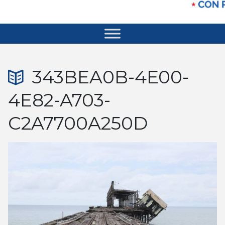
343BEA0B-4E00-
4E82-A703-
C2A7700A250D