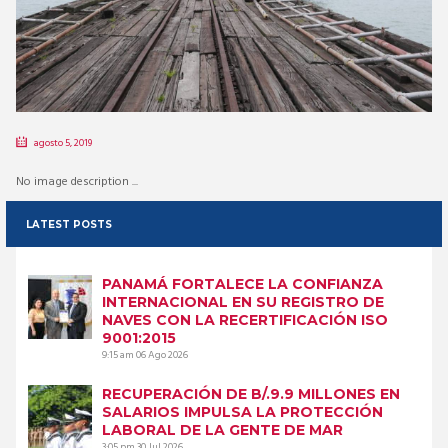
agosto 5, 2019
No image description ...
LATEST POSTS
PANAMÁ FORTALECE LA CONFIANZA
INTERNACIONAL EN SU REGISTRO DE
NAVES CON LA RECERTIFICACIÓN ISO
9001:2015
9:15 am
06 Ago 2026
RECUPERACIÓN DE B/.9.9 MILLONES EN
SALARIOS IMPULSA LA PROTECCIÓN
LABORAL DE LA GENTE DE MAR
3:05 pm
30 Jul 2026