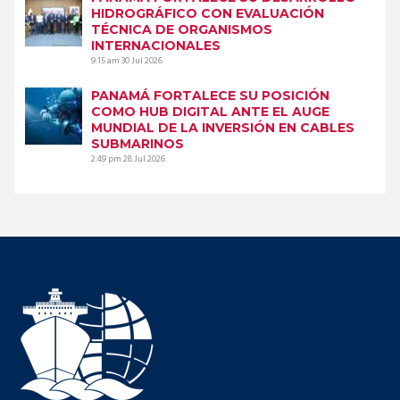
HIDROGRÁFICO CON EVALUACIÓN
TÉCNICA DE ORGANISMOS
INTERNACIONALES
9:15 am
30 Jul 2026
PANAMÁ FORTALECE SU POSICIÓN
COMO HUB DIGITAL ANTE EL AUGE
MUNDIAL DE LA INVERSIÓN EN CABLES
SUBMARINOS
2:49 pm
28 Jul 2026