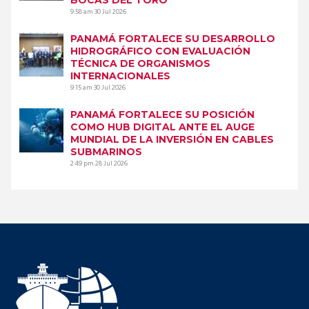
9:58 am
30 Jul 2026
PANAMÁ FORTALECE SU DESARROLLO
HIDROGRÁFICO CON EVALUACIÓN
TÉCNICA DE ORGANISMOS
INTERNACIONALES
9:15 am
30 Jul 2026
PANAMÁ FORTALECE SU POSICIÓN
COMO HUB DIGITAL ANTE EL AUGE
MUNDIAL DE LA INVERSIÓN EN CABLES
SUBMARINOS
2:49 pm
28 Jul 2026