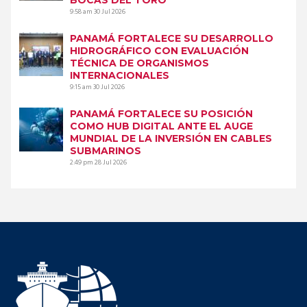
9:58 am
30 Jul 2026
PANAMÁ FORTALECE SU DESARROLLO
HIDROGRÁFICO CON EVALUACIÓN
TÉCNICA DE ORGANISMOS
INTERNACIONALES
9:15 am
30 Jul 2026
PANAMÁ FORTALECE SU POSICIÓN
COMO HUB DIGITAL ANTE EL AUGE
MUNDIAL DE LA INVERSIÓN EN CABLES
SUBMARINOS
2:49 pm
28 Jul 2026