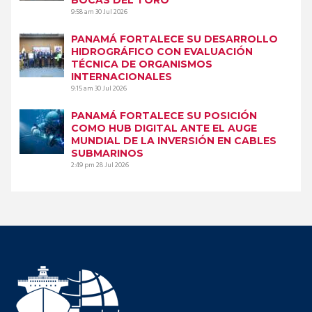
9:58 am
30 Jul 2026
PANAMÁ FORTALECE SU DESARROLLO
HIDROGRÁFICO CON EVALUACIÓN
TÉCNICA DE ORGANISMOS
INTERNACIONALES
9:15 am
30 Jul 2026
PANAMÁ FORTALECE SU POSICIÓN
COMO HUB DIGITAL ANTE EL AUGE
MUNDIAL DE LA INVERSIÓN EN CABLES
SUBMARINOS
2:49 pm
28 Jul 2026