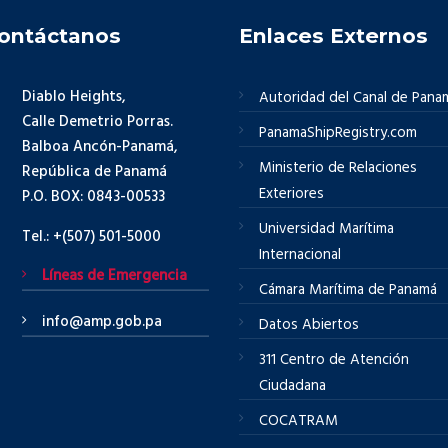
ontáctanos
Enlaces Externos
Diablo Heights,
Autoridad del Canal de Pana
Calle Demetrio Porras.
PanamaShipRegistry.com
Balboa Ancón-Panamá,
Ministerio de Relaciones
República de Panamá
Exteriores
P.O. BOX: 0843-00533
Universidad Marítima
Tel.: +(507) 501-5000
Internacional
Líneas de Emergencia
Cámara Marítima de Panamá
info@amp.gob.pa
Datos Abiertos
311 Centro de Atención
Ciudadana
COCATRAM