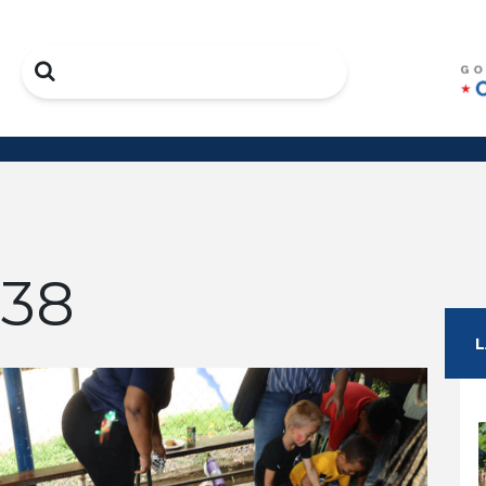
Search
838