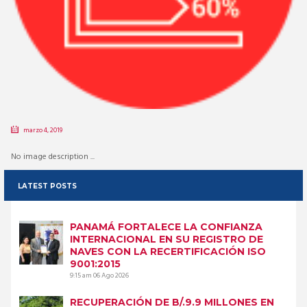
marzo 4, 2019
No image description ...
LATEST POSTS
PANAMÁ FORTALECE LA CONFIANZA
INTERNACIONAL EN SU REGISTRO DE
NAVES CON LA RECERTIFICACIÓN ISO
9001:2015
9:15 am
06 Ago 2026
RECUPERACIÓN DE B/.9.9 MILLONES EN