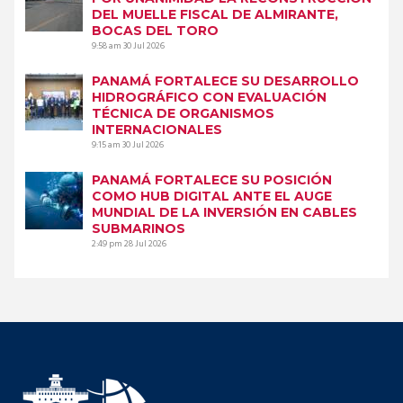
DEL MUELLE FISCAL DE ALMIRANTE,
BOCAS DEL TORO
9:58 am
30 Jul 2026
PANAMÁ FORTALECE SU DESARROLLO
HIDROGRÁFICO CON EVALUACIÓN
TÉCNICA DE ORGANISMOS
INTERNACIONALES
9:15 am
30 Jul 2026
PANAMÁ FORTALECE SU POSICIÓN
COMO HUB DIGITAL ANTE EL AUGE
MUNDIAL DE LA INVERSIÓN EN CABLES
SUBMARINOS
2:49 pm
28 Jul 2026