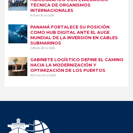
TÉCNICA DE ORGANISMOS
INTERNACIONALES
9:15 am
30 Jul 2026
PANAMÁ FORTALECE SU POSICIÓN
COMO HUB DIGITAL ANTE EL AUGE
MUNDIAL DE LA INVERSIÓN EN CABLES
SUBMARINOS
2:49 pm
28 Jul 2026
GABINETE LOGÍSTICO DEFINE EL CAMINO
HACIA LA MODERNIZACIÓN Y
OPTIMIZACIÓN DE LOS PUERTOS
10:27 am
24 Jul 2026