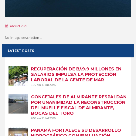
abril 21, 2020
No image description ...
LATEST POSTS
RECUPERACIÓN DE B/.9.9 MILLONES EN
SALARIOS IMPULSA LA PROTECCIÓN
LABORAL DE LA GENTE DE MAR
3:05 pm
30 Jul 2026
CONCEJALES DE ALMIRANTE RESPALDAN
POR UNANIMIDAD LA RECONSTRUCCIÓN
DEL MUELLE FISCAL DE ALMIRANTE,
BOCAS DEL TORO
9:58 am
30 Jul 2026
PANAMÁ FORTALECE SU DESARROLLO
HIDROGRÁFICO CON EVALUACIÓN