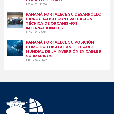
9:58 am
30 Jul 2026
PANAMÁ FORTALECE SU DESARROLLO
HIDROGRÁFICO CON EVALUACIÓN
TÉCNICA DE ORGANISMOS
INTERNACIONALES
9:15 am
30 Jul 2026
PANAMÁ FORTALECE SU POSICIÓN
COMO HUB DIGITAL ANTE EL AUGE
MUNDIAL DE LA INVERSIÓN EN CABLES
SUBMARINOS
2:49 pm
28 Jul 2026