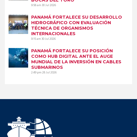
9:58 am
30 Jul 2026
PANAMÁ FORTALECE SU DESARROLLO
HIDROGRÁFICO CON EVALUACIÓN
TÉCNICA DE ORGANISMOS
INTERNACIONALES
9:15 am
30 Jul 2026
PANAMÁ FORTALECE SU POSICIÓN
COMO HUB DIGITAL ANTE EL AUGE
MUNDIAL DE LA INVERSIÓN EN CABLES
SUBMARINOS
2:49 pm
28 Jul 2026