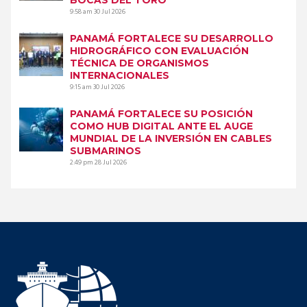
9:58 am
30 Jul 2026
PANAMÁ FORTALECE SU DESARROLLO
HIDROGRÁFICO CON EVALUACIÓN
TÉCNICA DE ORGANISMOS
INTERNACIONALES
9:15 am
30 Jul 2026
PANAMÁ FORTALECE SU POSICIÓN
COMO HUB DIGITAL ANTE EL AUGE
MUNDIAL DE LA INVERSIÓN EN CABLES
SUBMARINOS
2:49 pm
28 Jul 2026