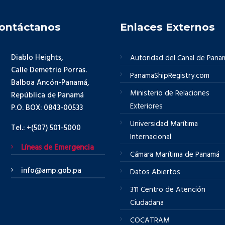
ontáctanos
Enlaces Externos
Diablo Heights,
Autoridad del Canal de Pana
Calle Demetrio Porras.
PanamaShipRegistry.com
Balboa Ancón-Panamá,
Ministerio de Relaciones
República de Panamá
Exteriores
P.O. BOX: 0843-00533
Universidad Marítima
Tel.: +(507) 501-5000
Internacional
Líneas de Emergencia
Cámara Marítima de Panamá
info@amp.gob.pa
Datos Abiertos
311 Centro de Atención
Ciudadana
COCATRAM