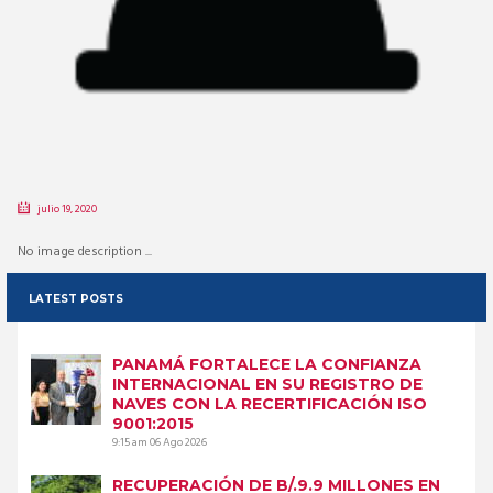
julio 19, 2020
No image description ...
LATEST POSTS
PANAMÁ FORTALECE LA CONFIANZA
INTERNACIONAL EN SU REGISTRO DE
NAVES CON LA RECERTIFICACIÓN ISO
9001:2015
9:15 am
06 Ago 2026
RECUPERACIÓN DE B/.9.9 MILLONES EN