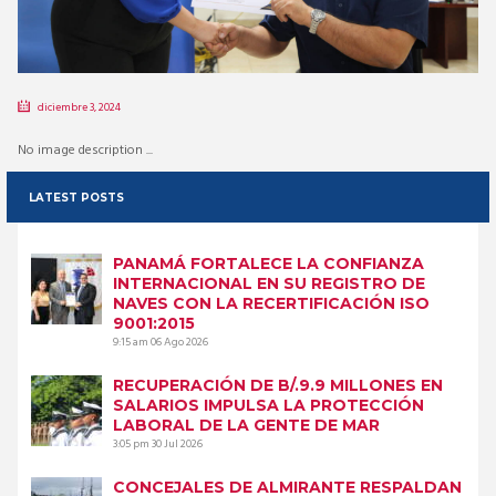
diciembre 3, 2024
No image description ...
LATEST POSTS
PANAMÁ FORTALECE LA CONFIANZA
INTERNACIONAL EN SU REGISTRO DE
NAVES CON LA RECERTIFICACIÓN ISO
9001:2015
9:15 am
06 Ago 2026
RECUPERACIÓN DE B/.9.9 MILLONES EN
SALARIOS IMPULSA LA PROTECCIÓN
LABORAL DE LA GENTE DE MAR
3:05 pm
30 Jul 2026
CONCEJALES DE ALMIRANTE RESPALDAN