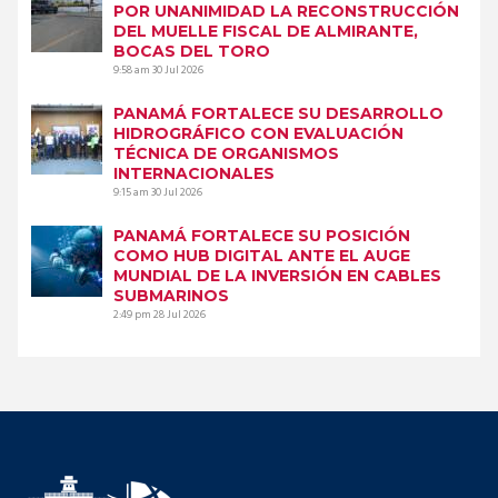
POR UNANIMIDAD LA RECONSTRUCCIÓN
DEL MUELLE FISCAL DE ALMIRANTE,
BOCAS DEL TORO
9:58 am
30 Jul 2026
PANAMÁ FORTALECE SU DESARROLLO
HIDROGRÁFICO CON EVALUACIÓN
TÉCNICA DE ORGANISMOS
INTERNACIONALES
9:15 am
30 Jul 2026
PANAMÁ FORTALECE SU POSICIÓN
COMO HUB DIGITAL ANTE EL AUGE
MUNDIAL DE LA INVERSIÓN EN CABLES
SUBMARINOS
2:49 pm
28 Jul 2026