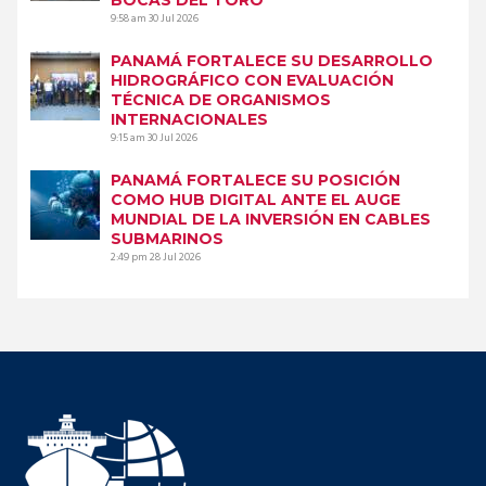
9:58 am
30 Jul 2026
PANAMÁ FORTALECE SU DESARROLLO
HIDROGRÁFICO CON EVALUACIÓN
TÉCNICA DE ORGANISMOS
INTERNACIONALES
9:15 am
30 Jul 2026
PANAMÁ FORTALECE SU POSICIÓN
COMO HUB DIGITAL ANTE EL AUGE
MUNDIAL DE LA INVERSIÓN EN CABLES
SUBMARINOS
2:49 pm
28 Jul 2026