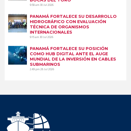
9:58 am
30 Jul 2026
PANAMÁ FORTALECE SU DESARROLLO
HIDROGRÁFICO CON EVALUACIÓN
TÉCNICA DE ORGANISMOS
INTERNACIONALES
9:15 am
30 Jul 2026
PANAMÁ FORTALECE SU POSICIÓN
COMO HUB DIGITAL ANTE EL AUGE
MUNDIAL DE LA INVERSIÓN EN CABLES
SUBMARINOS
2:49 pm
28 Jul 2026