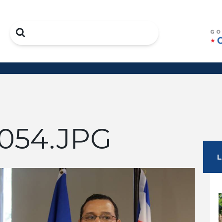
Search
054.JPG