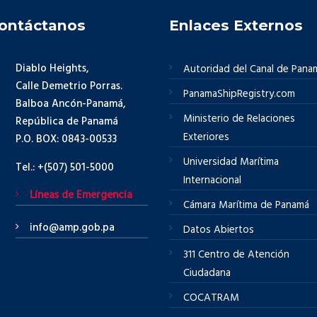
ontáctanos
Enlaces Externos
Diablo Heights,
Autoridad del Canal de Pana
Calle Demetrio Porras.
PanamaShipRegistry.com
Balboa Ancón-Panamá,
Ministerio de Relaciones
República de Panamá
Exteriores
P.O. BOX: 0843-00533
Universidad Marítima
Tel.: +(507) 501-5000
Internacional
Líneas de Emergencia
Cámara Marítima de Panamá
info@amp.gob.pa
Datos Abiertos
311 Centro de Atención
Ciudadana
COCATRAM