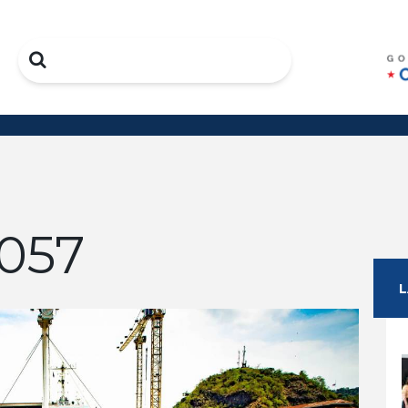
Search
057