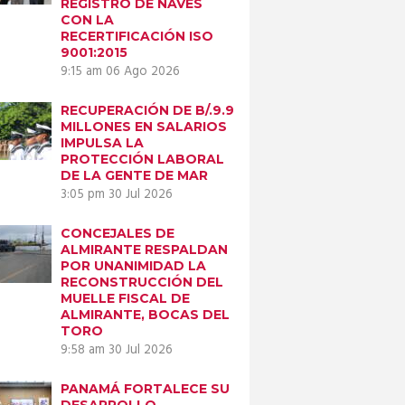
REGISTRO DE NAVES
CON LA
RECERTIFICACIÓN ISO
9001:2015
9:15 am
06 Ago 2026
Next item
RECUPERACIÓN DE B/.9.9
AMP_0058
MILLONES EN SALARIOS
IMPULSA LA
PROTECCIÓN LABORAL
DE LA GENTE DE MAR
3:05 pm
30 Jul 2026
CONCEJALES DE
ALMIRANTE RESPALDAN
POR UNANIMIDAD LA
RECONSTRUCCIÓN DEL
MUELLE FISCAL DE
ALMIRANTE, BOCAS DEL
TORO
9:58 am
30 Jul 2026
PANAMÁ FORTALECE SU
DESARROLLO