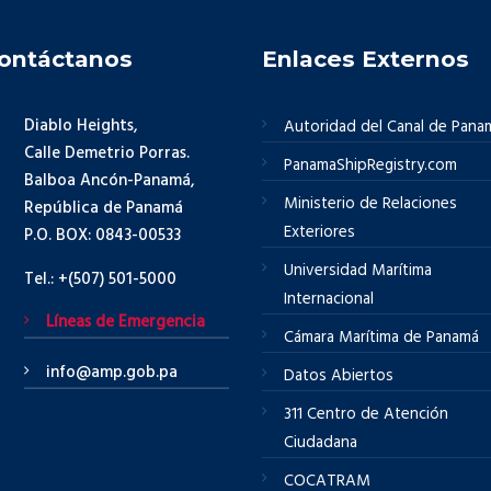
ontáctanos
Enlaces Externos
Diablo Heights,
Autoridad del Canal de Pana
Calle Demetrio Porras.
PanamaShipRegistry.com
Balboa Ancón-Panamá,
Ministerio de Relaciones
República de Panamá
Exteriores
P.O. BOX: 0843-00533
Universidad Marítima
Tel.: +(507) 501-5000
Internacional
Líneas de Emergencia
Cámara Marítima de Panamá
info@amp.gob.pa
Datos Abiertos
311 Centro de Atención
Ciudadana
COCATRAM