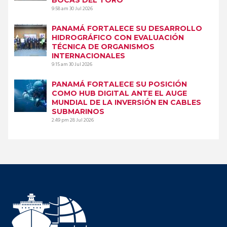
9:58 am
30 Jul 2026
PANAMÁ FORTALECE SU DESARROLLO
HIDROGRÁFICO CON EVALUACIÓN
TÉCNICA DE ORGANISMOS
INTERNACIONALES
9:15 am
30 Jul 2026
PANAMÁ FORTALECE SU POSICIÓN
COMO HUB DIGITAL ANTE EL AUGE
MUNDIAL DE LA INVERSIÓN EN CABLES
SUBMARINOS
2:49 pm
28 Jul 2026