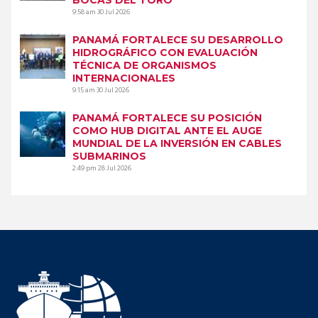
9:58 am
30 Jul 2026
PANAMÁ FORTALECE SU DESARROLLO
HIDROGRÁFICO CON EVALUACIÓN
TÉCNICA DE ORGANISMOS
INTERNACIONALES
9:15 am
30 Jul 2026
PANAMÁ FORTALECE SU POSICIÓN
COMO HUB DIGITAL ANTE EL AUGE
MUNDIAL DE LA INVERSIÓN EN CABLES
SUBMARINOS
2:49 pm
28 Jul 2026