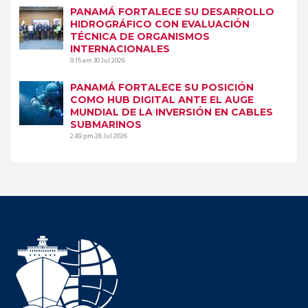
PANAMÁ FORTALECE SU DESARROLLO
HIDROGRÁFICO CON EVALUACIÓN
TÉCNICA DE ORGANISMOS
INTERNACIONALES
9:15 am
30 Jul 2026
PANAMÁ FORTALECE SU POSICIÓN
COMO HUB DIGITAL ANTE EL AUGE
MUNDIAL DE LA INVERSIÓN EN CABLES
SUBMARINOS
2:49 pm
28 Jul 2026