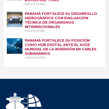
9:58 am
30 Jul 2026
PANAMÁ FORTALECE SU DESARROLLO
HIDROGRÁFICO CON EVALUACIÓN
TÉCNICA DE ORGANISMOS
INTERNACIONALES
9:15 am
30 Jul 2026
PANAMÁ FORTALECE SU POSICIÓN
COMO HUB DIGITAL ANTE EL AUGE
MUNDIAL DE LA INVERSIÓN EN CABLES
SUBMARINOS
2:49 pm
28 Jul 2026