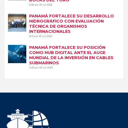
9:58 am
30 Jul 2026
PANAMÁ FORTALECE SU DESARROLLO
HIDROGRÁFICO CON EVALUACIÓN
TÉCNICA DE ORGANISMOS
INTERNACIONALES
9:15 am
30 Jul 2026
PANAMÁ FORTALECE SU POSICIÓN
COMO HUB DIGITAL ANTE EL AUGE
MUNDIAL DE LA INVERSIÓN EN CABLES
SUBMARINOS
2:49 pm
28 Jul 2026