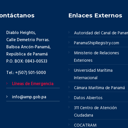
ontáctanos
Enlaces Externos
Diablo Heights,
Autoridad del Canal de Pana
Calle Demetrio Porras.
PanamaShipRegistry.com
Balboa Ancón-Panamá,
Ministerio de Relaciones
República de Panamá
Exteriores
P.O. BOX: 0843-00533
Universidad Marítima
Tel.: +(507) 501-5000
Internacional
Líneas de Emergencia
Cámara Marítima de Panamá
info@amp.gob.pa
Datos Abiertos
311 Centro de Atención
Ciudadana
COCATRAM