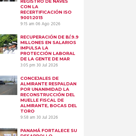
REGISTRO DE NAVES
CON LA
RECERTIFICACIÓN ISO
9001:2015
9:15 am
06 Ago 2026
Next item
RECUPERACIÓN DE B/.9.9
People Making
MILLONES EN SALARIOS
Paper...
IMPULSA LA
PROTECCIÓN LABORAL
DE LA GENTE DE MAR
3:05 pm
30 Jul 2026
CONCEJALES DE
ALMIRANTE RESPALDAN
POR UNANIMIDAD LA
RECONSTRUCCIÓN DEL
MUELLE FISCAL DE
ALMIRANTE, BOCAS DEL
TORO
9:58 am
30 Jul 2026
PANAMÁ FORTALECE SU
DESARROLLO