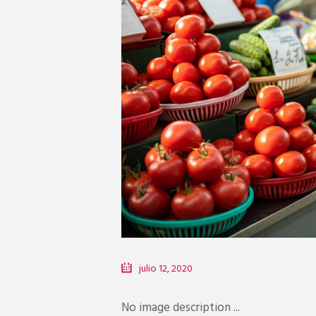
4
julio 12, 2020
No image description ...